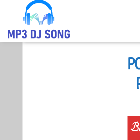
to
content
P
Ban