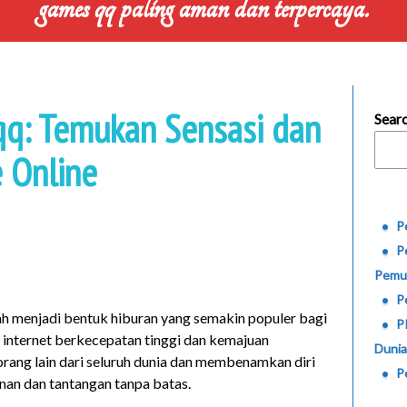
games qq paling aman dan terpercaya.
qq: Temukan Sensasi dan
Sear
 Online
P
P
Pemu
P
ah menjadi bentuk hiburan yang semakin populer bagi
P
 internet berkecepatan tinggi dan kemajuan
Dunia
orang lain dari seluruh dunia dan membenamkan diri
P
an dan tantangan tanpa batas.