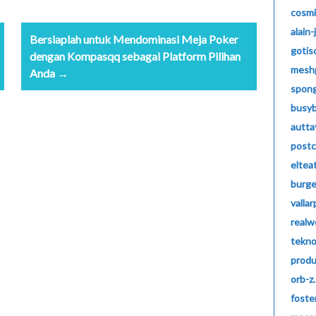
cosmi
alain
Bersiaplah untuk Mendominasi Meja Poker
gotis
dengan Kompasqq sebagai Platform Pilihan
mesh
Anda →
spon
busyb
autta
postc
eltea
burge
valla
realw
tekn
produ
orb-z
foste