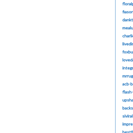
flora
fiaso
dankt
meal
charl
lived
foxb
loved
integ
mrru
acb-b
flash
upsh
backs
sivir
impre
bestf