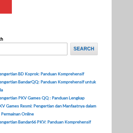
ch
SEARCH
engertian BD Koprok: Panduan Komprehensif
engertian BandarQQ: Panduan Komprehensif untuk
la
engertian PKV Games QQ : Panduan Lengkap
KV Games Resmi: Pengertian dan Manfaatnya dalam
 Permainan Online
engertian Bandar66 PKV: Panduan Komprehensif