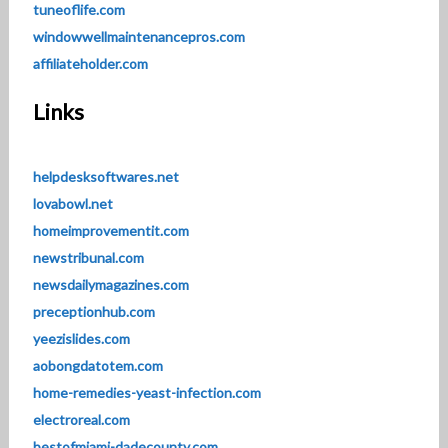
tuneoflife.com
windowwellmaintenancepros.com
affiliateholder.com
Links
helpdesksoftwares.net
lovabowl.net
homeimprovementit.com
newstribunal.com
newsdailymagazines.com
preceptionhub.com
yeezislides.com
aobongdatotem.com
home-remedies-yeast-infection.com
electroreal.com
bestofmiami-dadecounty.com