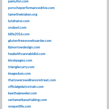
pamufon.com
porscheperformancedrive.com
tamethekraken.org
lutzinator.com
ondasrl.com
blife2016.com
glutenfreesnowboarder.com
lizmorrowdesign.com
healwithcannabidiol.com
kioskpages.com
trianglecurry.com
imagedum.com
thetowerswellnessretreat.com
officialgelatostrain.com
kaethejeweler.com
sattamatkasattaking.com
onepetlife.com