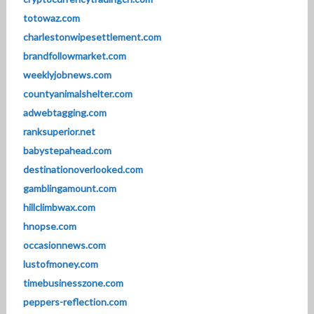
totowaz.com
charlestonwipesettlement.com
brandfollowmarket.com
weeklyjobnews.com
countyanimalshelter.com
adwebtagging.com
ranksuperior.net
babystepahead.com
destinationoverlooked.com
gamblingamount.com
hillclimbwax.com
hnopse.com
occasionnews.com
lustofmoney.com
timebusinesszone.com
peppers-reflection.com