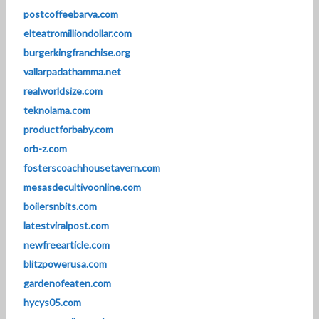
postcoffeebarva.com
elteatromilliondollar.com
burgerkingfranchise.org
vallarpadathamma.net
realworldsize.com
teknolama.com
productforbaby.com
orb-z.com
fosterscoachhousetavern.com
mesasdecultivoonline.com
boilersnbits.com
latestviralpost.com
newfreearticle.com
blitzpowerusa.com
gardenofeaten.com
hycys05.com