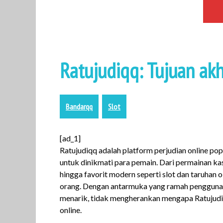
Ratujudiqq: Tujuan akh
Bandarqq
Slot
[ad_1]
Ratujudiqq adalah platform perjudian online 
untuk dinikmati para pemain. Dari permainan kasi
hingga favorit modern seperti slot dan taruhan 
orang. Dengan antarmuka yang ramah pengguna,
menarik, tidak mengherankan mengapa Ratujudiq
online.