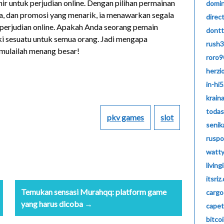
hir untuk perjudian online. Dengan pilihan permainan
domi
, dan promosi yang menarik, ia menawarkan segala
direc
 perjudian online. Apakah Anda seorang pemain
dontt
i sesuatu untuk semua orang. Jadi mengapa
rush3
 mulailah menang besar!
roro9
herzi
in-hi
krain
todas
pkv games
slot
senik
ruspo
watty
livin
itsriz
Temukan sensasi Murahqq: platform game
cargo
yang harus dicoba →
cape
bitco