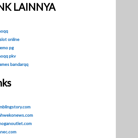
INK LAINNYA
noqq
slot online
demo pg
noqq pkv
ames bandarqq
nks
blingstory.com
lahwekonews.com
hoganoutlet.com
anec.com