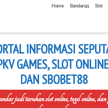
Home
Home
Bandarqq
Bandarqq
Slot
ORTAL INFORMASI SEPUT
PKV GAMES, SLOT ONLINE
DAN SBOBET88
dar judi taruhan slot online, togel online, dan