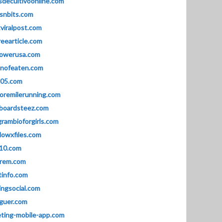
decultivoonline.com
rsnbits.com
tviralpost.com
eearticle.com
powerusa.com
enofeaten.com
s05.com
oremilerunning.com
boardsteez.com
grambioforgirls.com
lowxfiles.com
10.com
trem.com
info.com
ngsocial.com
guer.com
ting-mobile-app.com