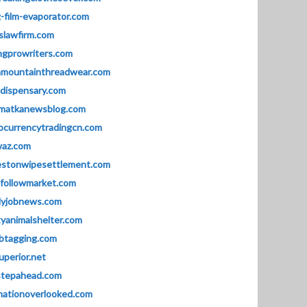
ng-film-evaporator.com
slawfirm.com
ngprowriters.com
nmountainthreadwear.com
dispensary.com
amatkanewsblog.com
ocurrencytradingcn.com
waz.com
estonwipesettlement.com
followmarket.com
lyjobnews.com
yanimalshelter.com
btagging.com
uperior.net
stepahead.com
nationoverlooked.com