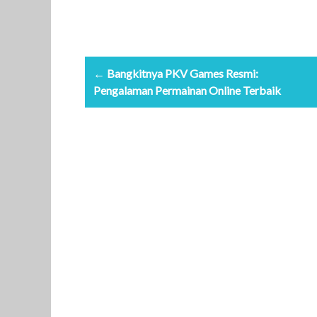
Post
← Bangkitnya PKV Games Resmi:
navigation
Pengalaman Permainan Online Terbaik