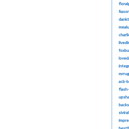
flora
fiaso
dankt
meal
charl
lived
foxb
loved
integ
mrru
acb-b
flash
upsh
backs
sivir
impre
bestf