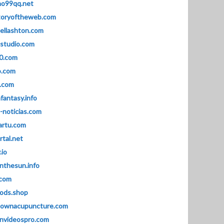
no99qq.net
toryoftheweb.com
ellashton.com
studio.com
0.com
o.com
5.com
afantasy.info
-noticias.com
artu.com
rtal.net
.io
ginthesun.info
.com
ods.shop
townacupuncture.com
invideospro.com