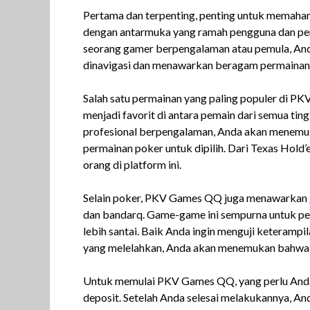
Pertama dan terpenting, penting untuk memaha
dengan antarmuka yang ramah pengguna dan pe
seorang gamer berpengalaman atau pemula, 
dinavigasi dan menawarkan beragam permainan u
Salah satu permainan yang paling populer di PK
menjadi favorit di antara pemain dari semua tin
profesional berpengalaman, Anda akan mene
permainan poker untuk dipilih. Dari Texas Hold
orang di platform ini.
Selain poker, PKV Games QQ juga menawarkan
dan bandarq. Game-game ini sempurna untuk p
lebih santai. Baik Anda ingin menguji keterampil
yang melelahkan, Anda akan menemukan bahwa
Untuk memulai PKV Games QQ, yang perlu And
deposit. Setelah Anda selesai melakukannya, An