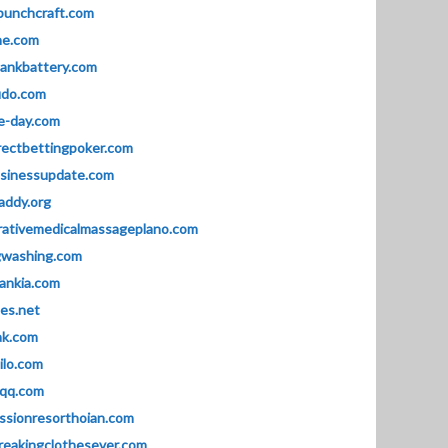
lpunchcraft.com
ne.com
ankbattery.com
udo.com
ie-day.com
irectbettingpoker.com
usinessupdate.com
addy.org
rativemedicalmassageplano.com
gwashing.com
ankia.com
-es.net
ak.com
ilo.com
alqq.com
ssionresorthoian.com
reakingclothesever.com