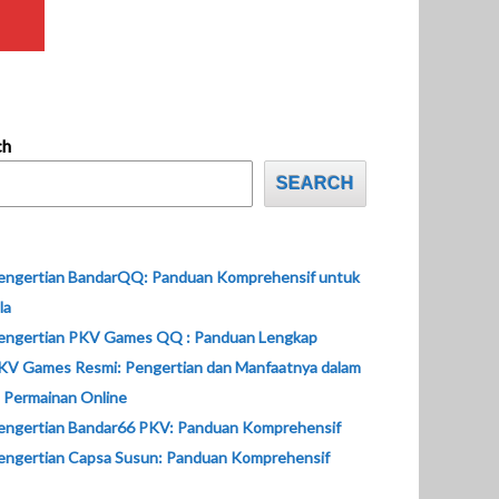
ch
SEARCH
engertian BandarQQ: Panduan Komprehensif untuk
la
engertian PKV Games QQ : Panduan Lengkap
KV Games Resmi: Pengertian dan Manfaatnya dalam
 Permainan Online
engertian Bandar66 PKV: Panduan Komprehensif
engertian Capsa Susun: Panduan Komprehensif