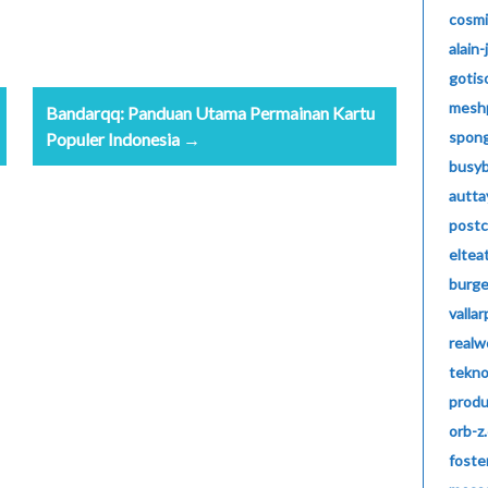
cosmi
alain
gotis
mesh
Bandarqq: Panduan Utama Permainan Kartu
spon
Populer Indonesia →
busyb
autta
postc
eltea
burge
valla
realw
tekn
produ
orb-z
foste