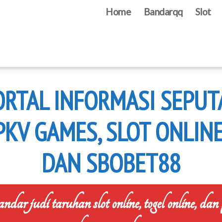
Home
Home
Bandarqq
Bandarqq
Slot
ORTAL INFORMASI SEPUT
PKV GAMES, SLOT ONLINE
DAN SBOBET88
dar judi taruhan slot online, togel online, dan