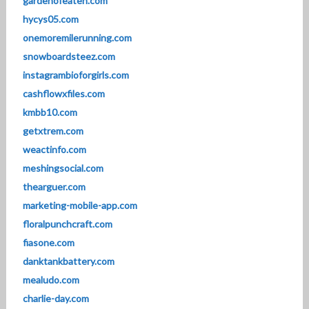
gardenofeaten.com
hycys05.com
onemoremilerunning.com
snowboardsteez.com
instagrambioforgirls.com
cashflowxfiles.com
kmbb10.com
getxtrem.com
weactinfo.com
meshingsocial.com
thearguer.com
marketing-mobile-app.com
floralpunchcraft.com
fiasone.com
danktankbattery.com
mealudo.com
charlie-day.com