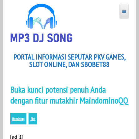
Skip
to
content
PORTAL INFORMASI SEPUTAR PKV GAMES,
SLOT ONLINE, DAN SBOBET88
Buka kunci potensi penuh Anda
dengan fitur mutakhir MaindominoQQ
Bandarqq
Slot
[ad_1]