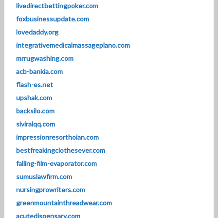
livedirectbettingpoker.com
foxbusinessupdate.com
lovedaddy.org
integrativemedicalmassageplano.com
mrrugwashing.com
acb-bankia.com
flash-es.net
upshak.com
backsilo.com
siviralqq.com
impressionresorthoian.com
bestfreakingclothesever.com
falling-film-evaporator.com
sumuslawfirm.com
nursingprowriters.com
greenmountainthreadwear.com
acutedispensary.com