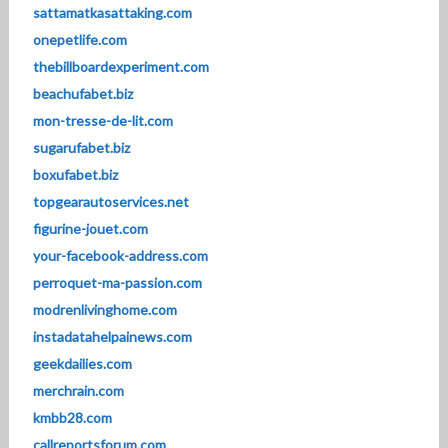
sattamatkasattaking.com
onepetlife.com
thebillboardexperiment.com
beachufabet.biz
mon-tresse-de-lit.com
sugarufabet.biz
boxufabet.biz
topgearautoservices.net
figurine-jouet.com
your-facebook-address.com
perroquet-ma-passion.com
modrenlivinghome.com
instadatahelpainews.com
geekdailies.com
merchrain.com
kmbb28.com
callreportsforum.com