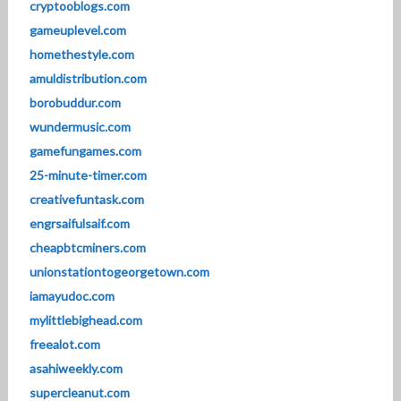
cryptooblogs.com
gameuplevel.com
homethestyle.com
amuldistribution.com
borobuddur.com
wundermusic.com
gamefungames.com
25-minute-timer.com
creativefuntask.com
engrsaifulsaif.com
cheapbtcminers.com
unionstationtogeorgetown.com
iamayudoc.com
mylittlebighead.com
freealot.com
asahiweekly.com
supercleanut.com