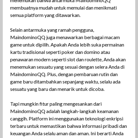
menemukan bahwa antarmuka MaindominoQQ
membuatnya mudah untuk memulai dan menikmati
semua platform yang ditawarkan.
Selain antarmuka yang ramah pengguna,
MaindominoQQ juga menawarkan berbagai macam
game untuk dipilih. Apakah Anda lebih suka permainan
kartu tradisional seperti poker dan domino atau
penawaran modern seperti slot dan roulette, Anda akan
menemukan sesuatu yang sesuai dengan selera Anda di
MaindominoQQ. Plus, dengan pembaruan rutin dan
game baru ditambahkan sepanjang waktu, selalu ada
sesuatu yang baru dan menarik untuk dicoba.
Tapi mungkin fitur paling mengesankan dari
MaindominoQQ adalah langkah-langkah keamanan
canggih. Platform ini menggunakan teknologi enkripsi
terbaru untuk memastikan bahwa informasi pribadi dan
keuangan Anda selalu aman dan aman. Ini berarti Anda