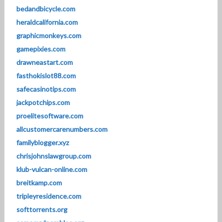
bedandbicycle.com
heraldcalifornia.com
graphicmonkeys.com
gamepixies.com
drawneastart.com
fasthokislot88.com
safecasinotips.com
jackpotchips.com
proelitesoftware.com
allcustomercarenumbers.com
familyblogger.xyz
chrisjohnslawgroup.com
klub-vulcan-online.com
breitkamp.com
tripleyresidence.com
softtorrents.org