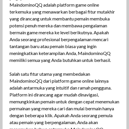
MaindominoQQ adalah platform game online
terkemuka yang menawarkan berbagai fitur mutakhir
yang dirancang untuk membantu pemain membuka
potensi penuh mereka dan membawa pengalaman
bermain game mereka ke level berikutnya. Apakah
Anda seorang profesional berpengalaman mencari
tantangan baru atau pemain biasa yang ingin
meningkatkan keterampilan Anda, MaindominoQQ
memiliki semua yang Anda butuhkan untuk berhasil.
Salah satu fitur utama yang membedakan
MaindominoQQ dari platform game online lainnya
adalah antarmuka yang intuitif dan ramah pengguna.
Platform ini dirancang agar mudah dinavigasi,
memungkinkan pemain untuk dengan cepat menemukan
permainan yang mereka cari dan mulai bermain hanya
dengan beberapa klik. Apakah Anda seorang pemula
atau pemain yang berpengalaman, Anda akan