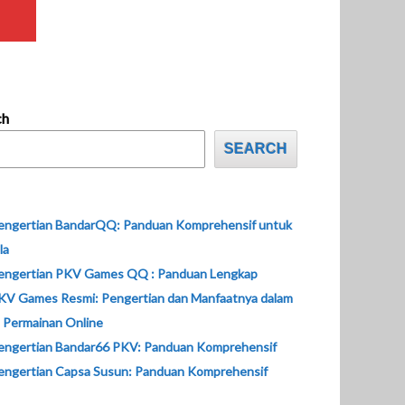
ch
SEARCH
engertian BandarQQ: Panduan Komprehensif untuk
la
engertian PKV Games QQ : Panduan Lengkap
KV Games Resmi: Pengertian dan Manfaatnya dalam
 Permainan Online
engertian Bandar66 PKV: Panduan Komprehensif
engertian Capsa Susun: Panduan Komprehensif