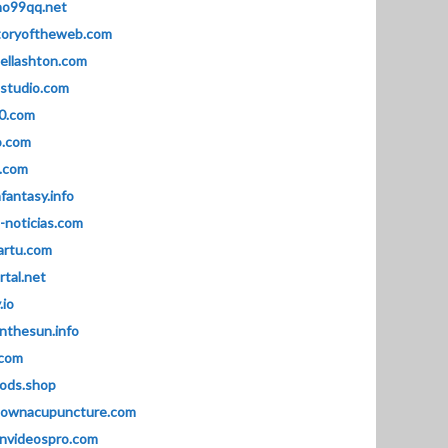
no99qq.net
toryoftheweb.com
ellashton.com
studio.com
0.com
o.com
5.com
afantasy.info
-noticias.com
artu.com
rtal.net
.io
ginthesun.info
.com
ods.shop
townacupuncture.com
invideospro.com