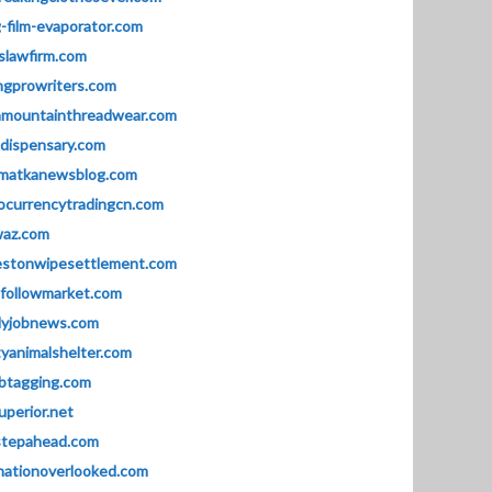
ng-film-evaporator.com
slawfirm.com
ngprowriters.com
nmountainthreadwear.com
dispensary.com
amatkanewsblog.com
ocurrencytradingcn.com
waz.com
estonwipesettlement.com
followmarket.com
lyjobnews.com
yanimalshelter.com
btagging.com
uperior.net
stepahead.com
nationoverlooked.com