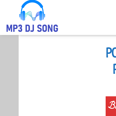
to
content
P
Ban