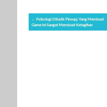
Post
← Psikologi Dibalik Pinoqq: Yang Membuat
navigation
Game Ini Sangat Membuat Ketagihan