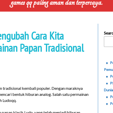
games qq paling aman dan terpercaya.
ngubah Cara Kita
Sear
ainan Papan Tradisional
P
Pemu
P
P
n tradisional kembali populer. Dengan maraknya
Dunia
mencari bentuk hiburan analog. Salah satu permainan
P
ah Ludoqq.
P
papan klasik Ludo, yang telah menjadi hiburan