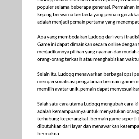
populer selama beberapa generasi. Permainan i
keping berwarna berbeda yang pemain gerakkan
adalah menjadi pemain pertama yang menempatk
Apa yang membedakan Ludoqq dari versi tradis
Game ini dapat dimainkan secara online dengan t
menjadikannya pilihan yang nyaman dan mudah d
orang-orang terkasih atau menghabiskan waktu 
Selain itu, Ludoqq menawarkan berbagai opsi 
mempersonalisasi pengalaman bermain game me
memilih avatar unik, pemain dapat menyesuaikan
Salah satu cara utama Ludoqq mengubah cara kit
adalah kemampuannya untuk menyatukan orang-o
terhubung ke perangkat, bermain game seperti
dibutuhkan dari layar dan menawarkan kesempata
bermakna.