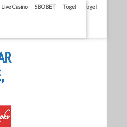
Live Casino
Slot
Live Casino
SBOBET
SBOBET
Togel
Togel
AR
,
 pkv