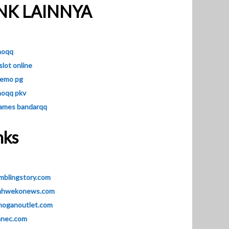
INK LAINNYA
noqq
slot online
demo pg
noqq pkv
ames bandarqq
nks
blingstory.com
lahwekonews.com
hoganoutlet.com
anec.com