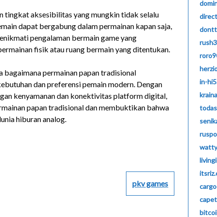
domi
 tingkat aksesibilitas yang mungkin tidak selalu
direc
Pemain dapat bergabung dalam permainan kapan saja,
dontt
menikmati pengalaman bermain game yang
rush3
rmainan fisik atau ruang bermain yang ditentukan.
roro9
herzi
a bagaimana permainan papan tradisional
in-hi
ebutuhan dan preferensi pemain modern. Dengan
krain
an kenyamanan dan konektivitas platform digital,
ermainan papan tradisional dan membuktikan bahwa
todas
unia hiburan analog.
senik
ruspo
watty
livin
itsriz
pkv games
cargo
cape
bitco