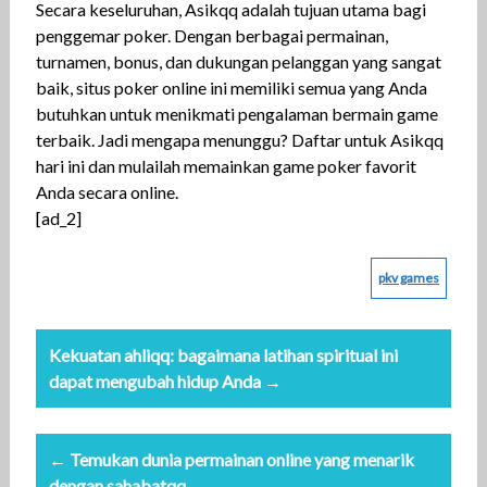
Secara keseluruhan, Asikqq adalah tujuan utama bagi
penggemar poker. Dengan berbagai permainan,
turnamen, bonus, dan dukungan pelanggan yang sangat
baik, situs poker online ini memiliki semua yang Anda
butuhkan untuk menikmati pengalaman bermain game
terbaik. Jadi mengapa menunggu? Daftar untuk Asikqq
hari ini dan mulailah memainkan game poker favorit
Anda secara online.
[ad_2]
pkv games
Post
Kekuatan ahliqq: bagaimana latihan spiritual ini
navigation
dapat mengubah hidup Anda →
← Temukan dunia permainan online yang menarik
dengan sahabatqq