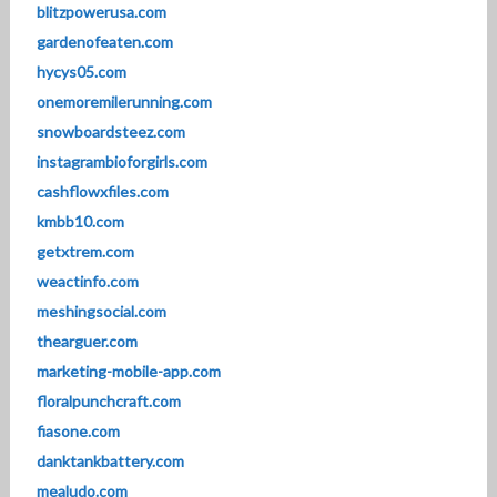
blitzpowerusa.com
gardenofeaten.com
hycys05.com
onemoremilerunning.com
snowboardsteez.com
instagrambioforgirls.com
cashflowxfiles.com
kmbb10.com
getxtrem.com
weactinfo.com
meshingsocial.com
thearguer.com
marketing-mobile-app.com
floralpunchcraft.com
fiasone.com
danktankbattery.com
mealudo.com