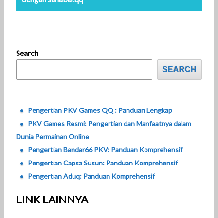
Search
SEARCH
Pengertian PKV Games QQ : Panduan Lengkap
PKV Games Resmi: Pengertian dan Manfaatnya dalam
Dunia Permainan Online
Pengertian Bandar66 PKV: Panduan Komprehensif
Pengertian Capsa Susun: Panduan Komprehensif
Pengertian Aduq: Panduan Komprehensif
LINK LAINNYA