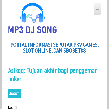
Skip
to
content
PORTAL INFORMASI SEPUTAR PKV GAMES,
SLOT ONLINE, DAN SBOBET88
Asikqq: Tujuan akhir bagi penggemar
poker
Bandarqq
[ad_1]