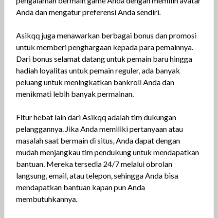
pengalaman bermain game Anda dengan memilih avatar
Anda dan mengatur preferensi Anda sendiri.
Asikqq juga menawarkan berbagai bonus dan promosi
untuk memberi penghargaan kepada para pemainnya.
Dari bonus selamat datang untuk pemain baru hingga
hadiah loyalitas untuk pemain reguler, ada banyak
peluang untuk meningkatkan bankroll Anda dan
menikmati lebih banyak permainan.
Fitur hebat lain dari Asikqq adalah tim dukungan
pelanggannya. Jika Anda memiliki pertanyaan atau
masalah saat bermain di situs, Anda dapat dengan
mudah menjangkau tim pendukung untuk mendapatkan
bantuan. Mereka tersedia 24/7 melalui obrolan
langsung, email, atau telepon, sehingga Anda bisa
mendapatkan bantuan kapan pun Anda
membutuhkannya.