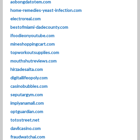
aobongdatotem.com
home-remedies-yeast-infection.com
electroreal.com
bestofmiami-dadecounty.com
ifoodieonyoutube.com
mineshoppingcart.com
topworkoutsupplies.com
mouthshutreviews.com
hirzadesalta.com
digitallifeopoly.com
casinobubbles.com
seputargym.com
impiyanamall.com
optguardian.com
totostreet.net
davilcasino.com
fraudwatchai.com