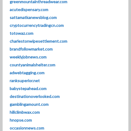
greenmountainthreadwear.com
acutedispensary.com
sattamatkanewsblog.com
cryptocurrencytradingcn.com
totowaz.com
charlestonwipesettlement.com
brandfollowmarket.com
weeklyjobnews.com
countyanimalshelter.com
adwebtagging.com
ranksuperior.net
babystepahead.com
destinationoverlooked.com
gamblingamount.com
hillclimbwax.com
hnopse.com
occasionnews.com