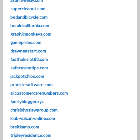
asahiweekly.com
supercleanut.com
bedandbicycle.com
heraldcalifornia.com
graphicmonkeys.com
gamepixies.com
drawneastart.com
fasthokislot88.com
safecasinotips.com
jackpotchips.com
proelitesoftware.com
allcustomercarenumbers.com
familyblogger.xyz
chrisjohnslawgroup.com
klub-vulcan-online.com
breitkamp.com
tripleyresidence.com